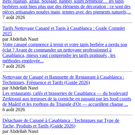
Beni ouarain, azilal, boujaad, hanbel, kilim zemmour… les tapis
berbères sont bien plus que des éléments de décoration : ce sont des
pièces artisanales nouées main, teintes avec des pigments naturels,...
7 août 2026
Tarifs Nettoyage Canapé et Tapis à Casablanca : Guide Complet
2025
par
Abdellah Nasri
Votre canapé commence à ternir et votre tapis berbère a perdu son
éclat ? Avant de commander un nettoyage professionnel à
Casablanca, mieux vaut comprendre les tarifs pratiqués , les
méthodes employée...
7 août 2026
Nettoyage de Canapé et Banquette de Restaurant à Casablanca :
Techniques, Fréquence et Tarifs (Guide 2026)
par
Abdellah Nasri
Les restaurants, cafés et brasseries de Casablanca — du boulevard
Zerktouni aux terrasses de la corniche en passant par les food courts
de Maârif et les rooftops du Triangle d'Or — accueillent chaque ...
6 août 2026
Détachage de Canapé à Casablanca : Techniques par Type de
Tache, Produits et Tarifs (Guide 2026)
par
Abdellah Nasri