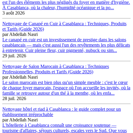
est l'un des éléments les plus négligés du foyer en matière d'hygiène.
À Casablanca, où la chaleur, l'humidité océanique et la po...
3 août 2026
Nettoyage de Canapé en Cuir à Casablanca : Techniques, Produits
et Tarifs (Guide 2026)
par
Abdellah Nasri
Le canapé en cuir est un investissement de prestige dans les salons
casablancais — mais c'est aussi l'un des revêtements les plus délicats
à entretenir. Cuir pleine fleur, cuir pigmenté, nubuck ou sim...
29 juil. 2026
Nettoyage de Salon Marocain à Casablanca : Techniques
Professionnelles, Produits et Tarifs (Guide 2026)
par
Abdellah Nasri
Le salon marocain est bien plus qu'un simple meuble : c'est le cœur
de chaque foyer marocain, l'espace où l'on accueille les invités, où la
famille se retrouve autour d'un thé à la menthe, où les enfa...
28 juil. 2026
Nettoyage hôtel et riad à Casablanca : le guide complet pour un
établissement irréprochable
par
Abdellah Nasri
L'hôtellerie à Casablanca connaît une croissance soutenue —
tourisme d'affaires, séjours culturels, escales vers le Sud. Que vous