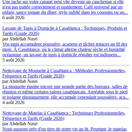
Une tache sur votre canapé peut vite devenir un cauchemar si elle
n'est pas traitée correctement et rapidement. Café renversé par un
enfant, sauce tomate du dîner, stylo oublié dans les coussins ou au...
6 août 2026
Lavage de Tapis à Domicile à Casablanca : Techniques, Produits et
Tarifs (Guide 2026)
par
Abdellah Nasri
Vos tapis accumulent poussière, acariens et tâches tenaces au fil des
mois. À Casablanca, où le climat alterne chaleur sèche et humidité
océanique, un lavage de tapis à domicile régulier est indispens...
5 août 2026
Nettoyage de Moquette à Casablanca : Méthodes Professionnelles,
Fréquence et Tarifs (Guide 2026)
par
Abdellah Nasri
La moquette équipe encore une grande partie des bureaux, salles de
réunion et même certains salons casablancais. Agréable sous le pied
et isolante phoniquement, elle accumule cependant poussières, aca...
4 août 2026
Nettoyage de Matelas à Casablanca : Techniques Professionnelles,
Fréquence et Tarifs (Guide 2026)
par
Abdellah Nasri
Nous passons près d'un tiers de notre vie au lit. Pourtant, le matelas