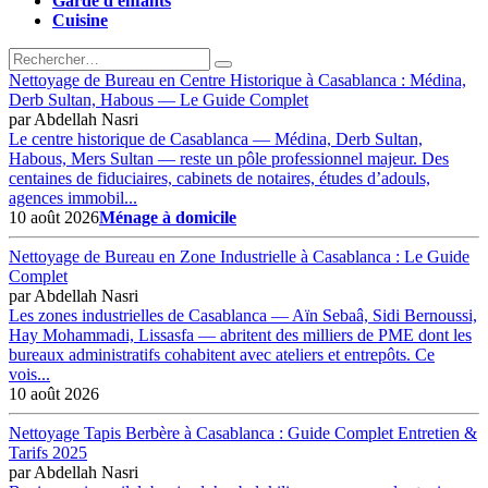
Garde d'enfants
Cuisine
Nettoyage de Bureau en Centre Historique à Casablanca : Médina,
Derb Sultan, Habous — Le Guide Complet
par
Abdellah Nasri
Le centre historique de Casablanca — Médina, Derb Sultan,
Habous, Mers Sultan — reste un pôle professionnel majeur. Des
centaines de fiduciaires, cabinets de notaires, études d’adouls,
agences immobil...
10 août 2026
Ménage à domicile
Nettoyage de Bureau en Zone Industrielle à Casablanca : Le Guide
Complet
par
Abdellah Nasri
Les zones industrielles de Casablanca — Aïn Sebaâ, Sidi Bernoussi,
Hay Mohammadi, Lissasfa — abritent des milliers de PME dont les
bureaux administratifs cohabitent avec ateliers et entrepôts. Ce
vois...
10 août 2026
Nettoyage Tapis Berbère à Casablanca : Guide Complet Entretien &
Tarifs 2025
par
Abdellah Nasri